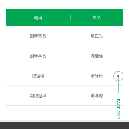
客戶服務
E-Learning
Customer Service
職稱
姓名
New Customer Service
副董事長
張正光
永續發展
副董事長
陳桂標
最新消息
總經理
蕭維唐
聯絡我們
加入久元
副總經理
蕭漢璁
PAGE TOP