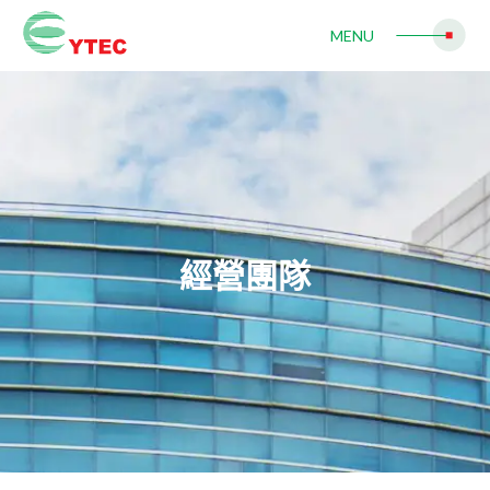
MENU
自動光學檢測機
LED
LED自動固晶機
RFID
RFID智能標籤倒裝固晶機
經營團隊
Mini LED
Mini LED 固晶機
代工服務
半導體代工服務
LED 代工服務
RFID inlay天線設計及標籤代工