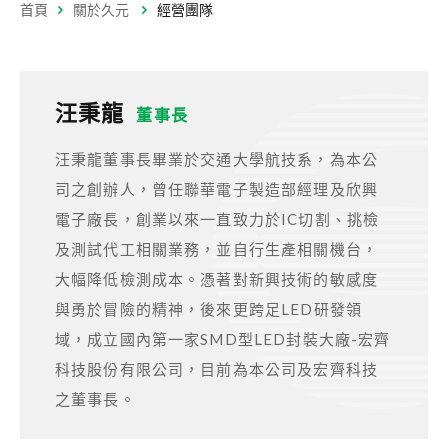
首頁
關於久元
經營團隊
投資人專區
財務資訊
汪秉龍
董事長
每月營收
財務報告
公開說明書
汪秉龍董事長畢業於交通大學航技系，為本公
公司治理
司之創辦人，曾任聯華電子製造部經理及欣興
電子廠長，創業以來一直致力於IC切割、挑檢
組織運作規章
董事會
薪酬委員會
及測試代工相關業務，並自行生產相關機台，
審計委員會
內部稽核
大幅降低檢測成本。憑著對新興技術的敏感度
與勇於冒險的精神，後來更跨足LED研發領
股東專欄
域，成立國內第一家SMD型LED封裝大廠-宏齊
股利及股價資訊
股東會
法人說明會
科技股份有限公司，目前為本公司及宏齊科技
重大訊息
股務聯絡資訊
投資人專區處理窗口
之董事長。