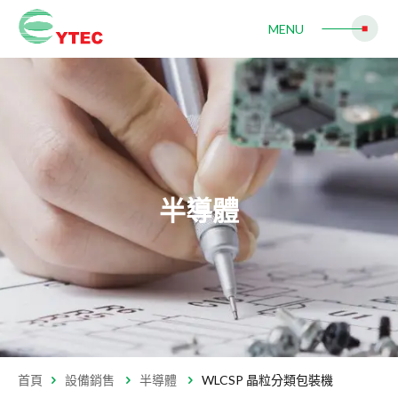
IC 固晶機
WLCSP 晶粒分類包裝機
MENU
自動光學檢測機
LED
LED自動固晶機
RFID
半導體
RFID智能標籤倒裝固晶機
Mini LED
Mini LED 固晶機
代工服務
首頁
設備銷售
半導體
WLCSP 晶粒分類包裝機
半導體代工服務
LED 代工服務