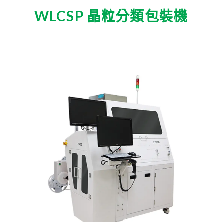
RFID inlay天線設計及標籤代工
WLCSP 晶粒分類包裝機
投資人專區
財務資訊
每月營收
財務報告
公開說明書
公司治理
組織運作規章
董事會
薪酬委員會
審計委員會
內部稽核
股東專欄
股利及股價資訊
股東會
法人說明會
重大訊息
股務聯絡資訊
投資人專區處理窗口