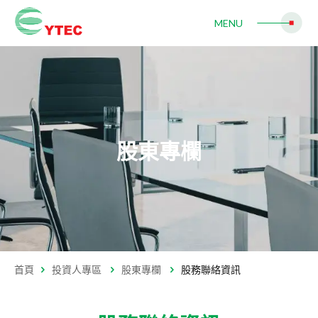
MENU
IC 測試機
IC 分選機
IC 分類機
IC 固晶機
WLCSP 晶粒分類包裝機
自動光學檢測機
LED
LED自動固晶機
股東專欄
RFID
RFID智能標籤倒裝固晶機
Mini LED
Mini LED 固晶機
首頁
投資人專區
股東專欄
股務聯絡資訊
代工服務