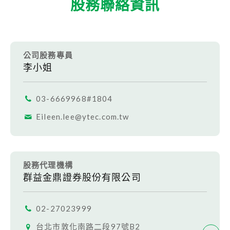
股務聯絡資訊
半導體代工服務
LED 代工服務
RFID inlay天線設計及標籤代工
公司股務專員
投資人專區
李小姐
財務資訊
03-6669968#1804
每月營收
財務報告
公開說明書
Eileen.lee@ytec.com.tw
公司治理
組織運作規章
董事會
薪酬委員會
股務代理機構
群益金鼎證券股份有限公司
審計委員會
內部稽核
股東專欄
02-27023999
股利及股價資訊
股東會
法人說明會
台北市敦化南路二段97號B2