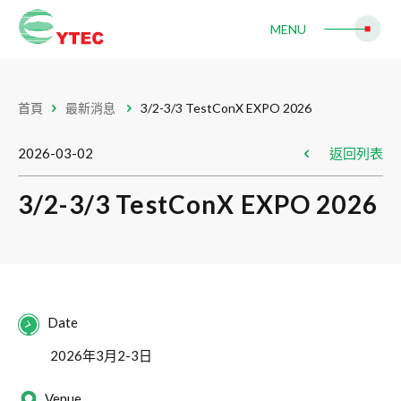
半導體
MENU
IC 測試機
IC 分選機
IC 分類機
IC 固晶機
WLCSP 晶粒分類包裝機
首頁
最新消息
3/2-3/3 TestConX EXPO 2026
自動光學檢測機
2026-03-02
返回列表
LED
3/2-3/3 TestConX EXPO 2026
LED自動固晶機
RFID
RFID智能標籤倒裝固晶機
Mini LED
Date
2026年3月2-3日
Mini LED 固晶機
Venue