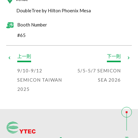
代工服務
DoubleTree by Hilton Phoenix Mesa
半導體代工服務
LED 代工服務
Booth Number
RFID inlay天線設計及標籤代工
#65
投資人專區
上一則
下一則
財務資訊
9/10-9/12
5/5-5/7 SEMICON
每月營收
財務報告
公開說明書
SEMICON TAIWAN
SEA 2026
公司治理
2025
組織運作規章
董事會
薪酬委員會
審計委員會
內部稽核
股東專欄